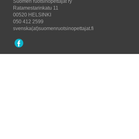
Suomen ruotsinopettajat ry
Ratamestarinkatu 11
00520 HELSINKI
050 412 2599
svenska(at)suomenruotsinopettajat.fi