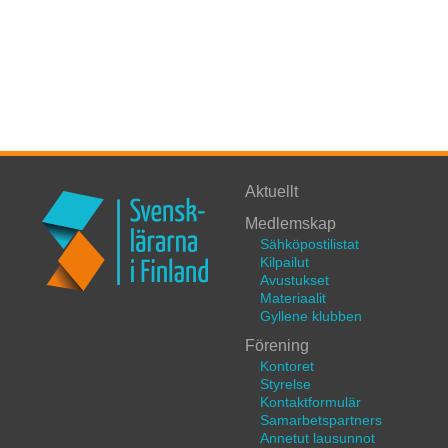
Aktuellt
Medlemskap
Sähköpostilistat
Kilpailut
Avustukset
Materiaalit
Gyllene klubben
Förening
Kontoret
Styrelse
Kontaktformulär
Samarbetspartners
Annetut lausunnot