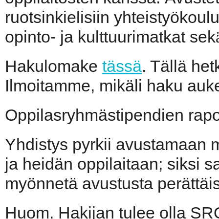
ruotsinkielisiin yhteistyökou
opinto- ja kulttuurimatkat sek
Hakulomake
tässä
. Tällä het
Ilmoitamme, mikäli haku auk
Oppilasryhmästipendien rapor
Yhdistys pyrkii avustamaan
ja heidän oppilaitaan; siksi s
myönnetä avustusta perättäisi
Huom. Hakijan tulee olla SRO