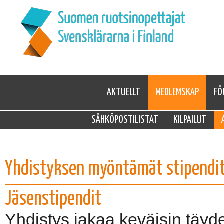
AKTUELLT
MEDLEMSKAP
FÖ
SÄHKÖPOSTILISTAT
KILPAILUT
Yhdistyksen myöntämät stipendi
Jäsenstipendit
Yhdistys jakaa keväisin täy