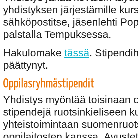
yhdistyksen järjestämille kur
sähköpostitse, jäsenlehti Po
palstalla Tempuksessa.
Hakulomake
tässä
. Stipendi
päättynyt.
Oppilasryhmästipendit
Yhdistys myöntää toisinaan op
stipendejä ruotsinkieliseen ku
yhteistoimintaan suomenruots
oppilaitosten kanssa. Avustet