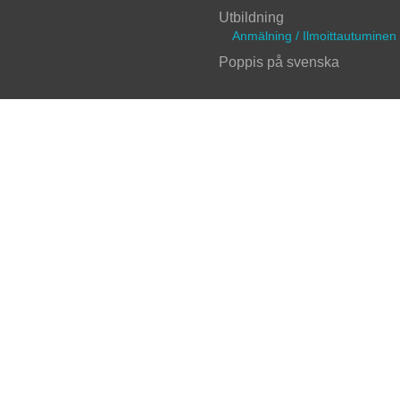
Utbildning
Anmälning / Ilmoittautuminen
Poppis på svenska