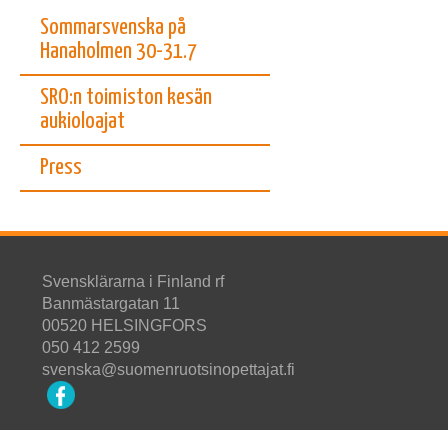
Sommarsvenska på
Hanaholmen 30-31.7
SRO:n toimiston kesän
aukioloajat
Press
Svensklärarna i Finland rf
Banmästargatan 11
00520 HELSINGFORS
050 412 2599
svenska@suomenruotsinopettajat.fi