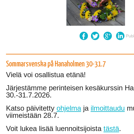
Pub
Sommarsvenska på Hanaholmen 30-31.7
Vielä voi osallistua etänä!
Järjestämme perinteisen kesäkurssin H
30.-31.7.2026.
Katso päivitetty
ohjelma
ja
ilmoittaudu
mu
viimeistään 28.7.
Voit lukea lisää luennoitsijoista
tästä
.