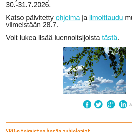
30.-31.7.2026.
Katso päivitetty
ohjelma
ja
ilmoittaudu
mu
viimeistään 28.7.
Voit lukea lisää luennoitsijoista
tästä
.
J