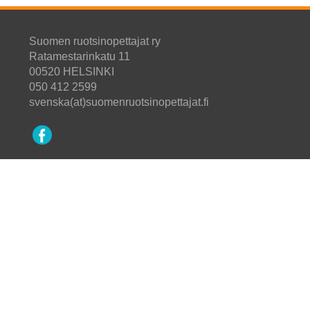
Suomen ruotsinopettajat ry
Ratamestarinkatu 11
00520 HELSINKI
050 412 2599
svenska(at)suomenruotsinopettajat.fi