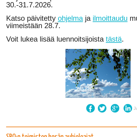
30.-31.7.2026.
Katso päivitetty
ohjelma
ja
ilmoittaudu
mu
viimeistään 28.7.
Voit lukea lisää luennoitsijoista
tästä
.
J