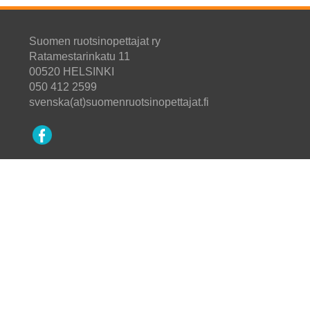
Suomen ruotsinopettajat ry
Ratamestarinkatu 11
00520 HELSINKI
050 412 2599
svenska(at)suomenruotsinopettajat.fi