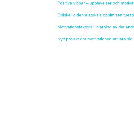
Positiva vibbar – upplevelser och motiv
Opiskelijoiden ajatuksia oppimisen tuest
Motivationsfaktorn i inlärning av det an
Nytt projekt om motivationen att lära sig