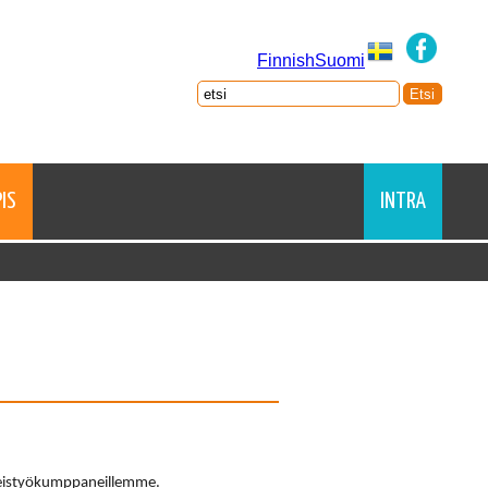
FinnishSuomi
IS
INTRA
yhteistyökumppaneillemme.