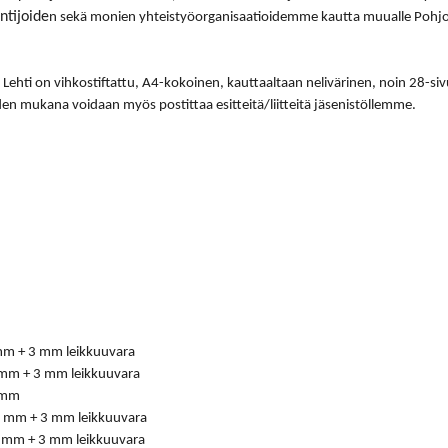
ntijoide
n sekä monien yhteistyö­organisaatioidemme kautta muualle Pohjo
ehti on vihkostiftattu, A4-kokoinen, kauttaaltaan nelivärinen, noin 28-sivui
den mukana voidaan myös postittaa esitteitä/liitteitä jäsenistöllemme.
mm + 3 mm leikkuuvara
mm + 3 mm leikkuuvara
 mm
 mm + 3 mm leikkuuvara
 mm + 3 mm leikkuuvara