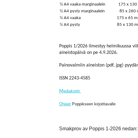
½ A4 vaaka marginaalein
175 x 13
½ A4 pysty marginaalein
85 x 260
¼ A4 vaaka
175 x 65 
¼ A4 pysty
85 x 130 
Poppis 1/2026 ilmestyy helmikuussa viik
aineistopäivä on pe 4.9.2026.
Painovalmiin aineiston (pdf, jpg) pyy
ISSN 2243-4585
M
ediakortti
Ohjeet
Poppikseen kirjoittavalle
Smakprov av Poppis 1-2026 nedan: