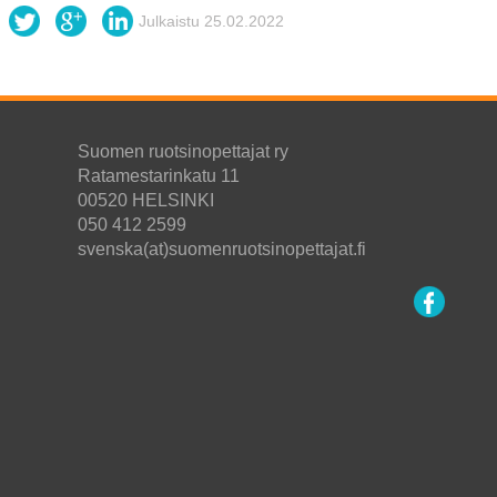
Julkaistu 25.02.2022
Suomen ruotsinopettajat ry
Ratamestarinkatu 11
00520 HELSINKI
050 412 2599
svenska(at)suomenruotsinopettajat.fi