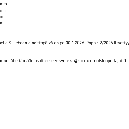
0 mm
 mm
mm
mm
olla 9. Lehden aineistopäivä on pe 30.1.2026. Poppis 2/2026 ilmestyy
dämme lähettämään osoitteeseen svenska@suomenruotsinopettajat.fi
.