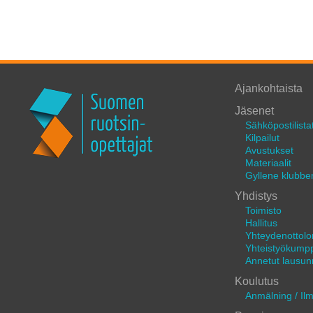
Ajankohtaista
Jäsenet
Sähköpostilista
Kilpailut
Avustukset
Materiaalit
Gyllene klubbe
Yhdistys
Toimisto
Hallitus
Yhteydenottol
Yhteistyökumpp
Annetut lausun
Koulutus
Anmälning / Il