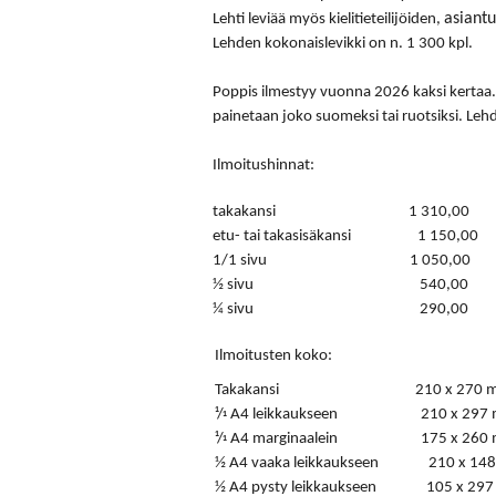
asiantu
Lehti leviää myös kielitieteilijöiden,
Lehden kokonaislevikki on n. 1 300 kpl.
Poppis ilmestyy vuonna 2026 kaksi kertaa. L
painetaan
joko suomeksi tai ruotsiksi
. Leh
Ilmoitushinnat
:
takakansi 1 310,00
etu- tai takasisäkansi 1 150,00
1/1 sivu 1 050,00
½ sivu 540,00
¼ sivu 290,00
Ilmoitusten koko:
Takakansi
210 x 270 
¹/
A4 leikkaukseen
210 x 297 
¹
¹/
A4 marginaalein
175 x 260
¹
½ A4 vaaka leikkaukseen
210 x 148
½ A4 pysty leikkaukseen
105 x 297