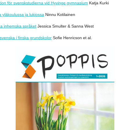
ation för svenskstudierna vid Hyvinge gymnasium
Katja Kurki
a yläkoulussa ja lukiossa
Ninnu Kotilainen
dra inhemska språket
Jessica Smulter & Sanna West
 svenska i finska grundskolor
Sofie Henricson et al.