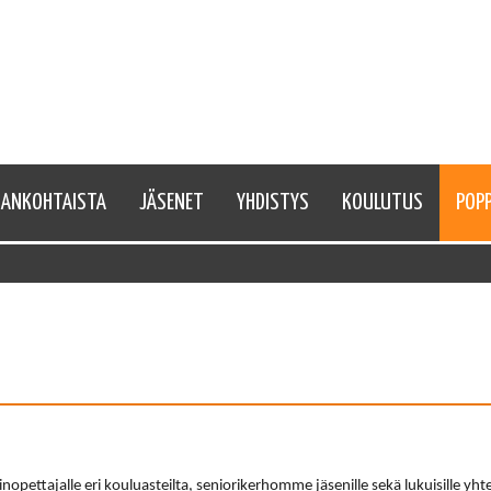
JANKOHTAISTA
JÄSENET
YHDISTYS
KOULUTUS
POPP
nopettajalle eri kouluasteilta, seniorikerhomme jäsenille sekä lukuisille 